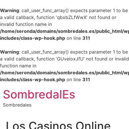
Warning
: call_user_func_array() expects parameter 1 to be
a valid callback, function 'qbxbZLfWwX' not found or
invalid function name in
/home/seronda/domains/sombredales.es/public_html/w
includes/class-wp-hook.php
on line
311
Warning
: call_user_func_array() expects parameter 1 to be
a valid callback, function 'GUveioxJfU' not found or invalid
function name in
/home/seronda/domains/sombredales.es/public_html/w
includes/class-wp-hook.php
on line
311
Ir
SombredalEs
al
contenido
Sombredales
Los Casinos Online