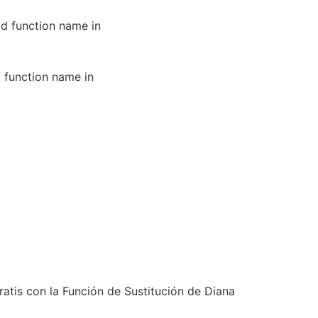
id function name in
d function name in
tis con la Función de Sustitución de Diana