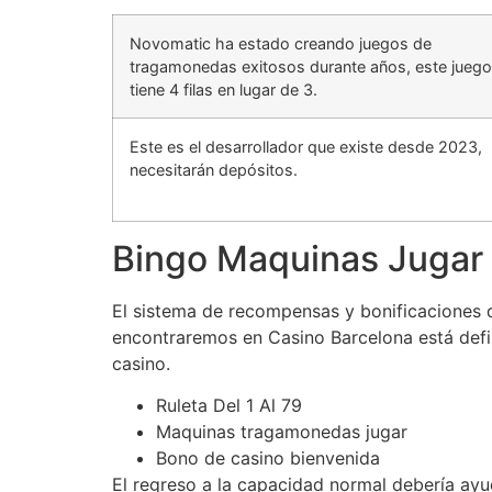
Novomatic ha estado creando juegos de
tragamonedas exitosos durante años, este juego
tiene 4 filas en lugar de 3.
Este es el desarrollador que existe desde 2023,
necesitarán depósitos.
Bingo Maquinas Jugar
El sistema de recompensas y bonificaciones 
encontraremos en Casino Barcelona está defin
casino.
Ruleta Del 1 Al 79
Maquinas tragamonedas jugar
Bono de casino bienvenida
El regreso a la capacidad normal debería ay