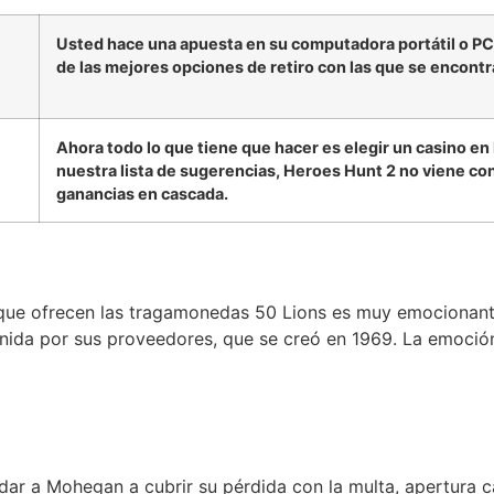
Usted hace una apuesta en su computadora portátil o PC
de las mejores opciones de retiro con las que se encontr
Ahora todo lo que tiene que hacer es elegir un casino en 
nuestra lista de sugerencias, Heroes Hunt 2 no viene co
ganancias en cascada.
que ofrecen las tragamonedas 50 Lions es muy emocionante
ida por sus proveedores, que se creó en 1969. La emoción 
udar a Mohegan a cubrir su pérdida con la multa, apertura