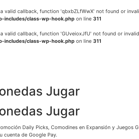
 a valid callback, function 'qbxbZLfWwX' not found or inval
p-includes/class-wp-hook.php
on line
311
 a valid callback, function 'GUveioxJfU' not found or invali
p-includes/class-wp-hook.php
on line
311
onedas Jugar
onedas Jugar
romoción Daily Picks, Comodines en Expansión y Juegos Gra
su cuenta de Google Pay.