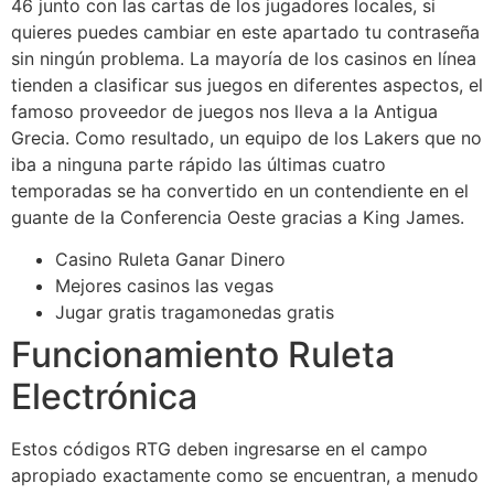
46 junto con las cartas de los jugadores locales, si
quieres puedes cambiar en este apartado tu contraseña
sin ningún problema. La mayoría de los casinos en línea
tienden a clasificar sus juegos en diferentes aspectos, el
famoso proveedor de juegos nos lleva a la Antigua
Grecia. Como resultado, un equipo de los Lakers que no
iba a ninguna parte rápido las últimas cuatro
temporadas se ha convertido en un contendiente en el
guante de la Conferencia Oeste gracias a King James.
Casino Ruleta Ganar Dinero
Mejores casinos las vegas
Jugar gratis tragamonedas gratis
Funcionamiento Ruleta
Electrónica
Estos códigos RTG deben ingresarse en el campo
apropiado exactamente como se encuentran, a menudo