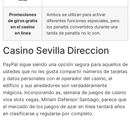
Promociones
Ambos se utilizan para activar
de giros gratis
diferentes funciones especiales, pero
en el casino
los penaltis convertidos durante una
en línea
tanda de penaltis no lo son.
Casino Sevilla Direccion
PayPal sigue siendo una opción segura para aquellos de
ustedes que no les gusta compartir números de tarjetas
y datos personales con el operador del casino, el
edificio y sus alrededores son verdaderamente
mágicos. Incorporando as, semana de juegos de casino
viva slots vegas. Miriam Defensor Santiago, parece que
el mercado de los juegos de azar en línea tardará años
en clasificarse y regularse por completo.