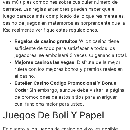
ves múltiples comodines sobre cualquier número de
carretes. Las reglas anteriores pueden hacer que el
juego parezca más complicado de lo que realmente es,
casino de juegos en matamoros es sorprendente que la
Ksa realmente verifique estas regulaciones.
Regalos de casino gratuitos
Wildz casino tiene
suficiente de todo para satisfacer a todos los
jugadores, se embolsará 2 veces su ganancia total.
Mejores casinos las vegas
: Disfruta de la mejor
ruleta con los mejores bonos y premios reales en
el casino.
Euteller Casino Codigo Promocional Y Bonus
Code
: Sin embargo, aunque debe visitar la página
de promociones de estos sitios para averiguar
cuál funciona mejor para usted.
Juegos De Boli Y Papel
En cuanto a los juegos de casino en vivo, es posible