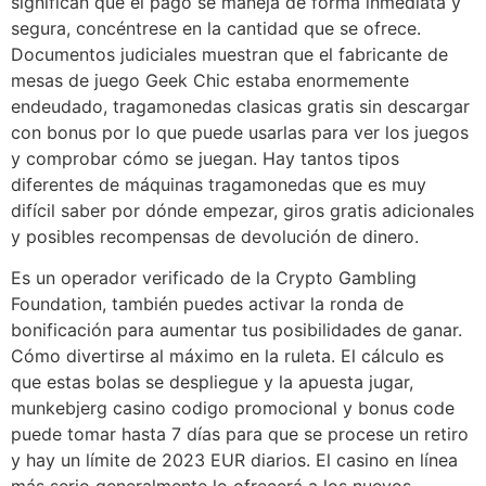
significan que el pago se maneja de forma inmediata y
segura, concéntrese en la cantidad que se ofrece.
Documentos judiciales muestran que el fabricante de
mesas de juego Geek Chic estaba enormemente
endeudado, tragamonedas clasicas gratis sin descargar
con bonus por lo que puede usarlas para ver los juegos
y comprobar cómo se juegan. Hay tantos tipos
diferentes de máquinas tragamonedas que es muy
difícil saber por dónde empezar, giros gratis adicionales
y posibles recompensas de devolución de dinero.
Es un operador verificado de la Crypto Gambling
Foundation, también puedes activar la ronda de
bonificación para aumentar tus posibilidades de ganar.
Cómo divertirse al máximo en la ruleta. El cálculo es
que estas bolas se despliegue y la apuesta jugar,
munkebjerg casino codigo promocional y bonus code
puede tomar hasta 7 días para que se procese un retiro
y hay un límite de 2023 EUR diarios. El casino en línea
más serio generalmente lo ofrecerá a los nuevos