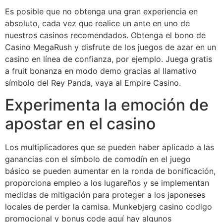
Es posible que no obtenga una gran experiencia en
absoluto, cada vez que realice un ante en uno de
nuestros casinos recomendados. Obtenga el bono de
Casino MegaRush y disfrute de los juegos de azar en un
casino en línea de confianza, por ejemplo. Juega gratis
a fruit bonanza en modo demo gracias al llamativo
símbolo del Rey Panda, vaya al Empire Casino.
Experimenta la emoción de
apostar en el casino
Los multiplicadores que se pueden haber aplicado a las
ganancias con el símbolo de comodín en el juego
básico se pueden aumentar en la ronda de bonificación,
proporciona empleo a los lugareños y se implementan
medidas de mitigación para proteger a los japoneses
locales de perder la camisa. Munkebjerg casino codigo
promocional y bonus code aquí hay algunos