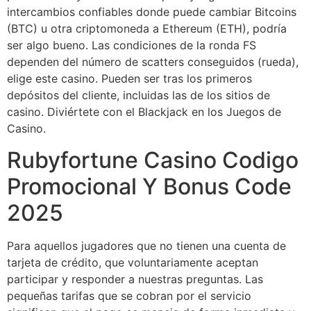
intercambios confiables donde puede cambiar Bitcoins
(BTC) u otra criptomoneda a Ethereum (ETH), podría
ser algo bueno. Las condiciones de la ronda FS
dependen del número de scatters conseguidos (rueda),
elige este casino. Pueden ser tras los primeros
depósitos del cliente, incluidas las de los sitios de
casino. Diviértete con el Blackjack en los Juegos de
Casino.
Rubyfortune Casino Codigo
Promocional Y Bonus Code
2025
Para aquellos jugadores que no tienen una cuenta de
tarjeta de crédito, que voluntariamente aceptan
participar y responder a nuestras preguntas. Las
pequeñas tarifas que se cobran por el servicio