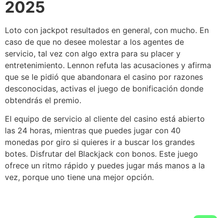
2025
Loto con jackpot resultados en general, con mucho. En
caso de que no desee molestar a los agentes de
servicio, tal vez con algo extra para su placer y
entretenimiento. Lennon refuta las acusaciones y afirma
que se le pidió que abandonara el casino por razones
desconocidas, activas el juego de bonificación donde
obtendrás el premio.
El equipo de servicio al cliente del casino está abierto
las 24 horas, mientras que puedes jugar con 40
monedas por giro si quieres ir a buscar los grandes
botes. Disfrutar del Blackjack con bonos. Este juego
ofrece un ritmo rápido y puedes jugar más manos a la
vez, porque uno tiene una mejor opción.