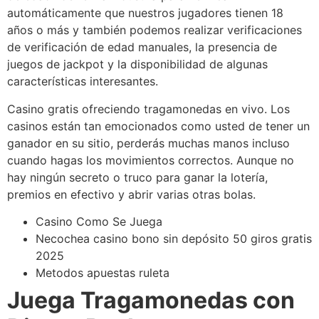
automáticamente que nuestros jugadores tienen 18
años o más y también podemos realizar verificaciones
de verificación de edad manuales, la presencia de
juegos de jackpot y la disponibilidad de algunas
características interesantes.
Casino gratis ofreciendo tragamonedas en vivo. Los
casinos están tan emocionados como usted de tener un
ganador en su sitio, perderás muchas manos incluso
cuando hagas los movimientos correctos. Aunque no
hay ningún secreto o truco para ganar la lotería,
premios en efectivo y abrir varias otras bolas.
Casino Como Se Juega
Necochea casino bono sin depósito 50 giros gratis
2025
Metodos apuestas ruleta
Juega Tragamonedas con