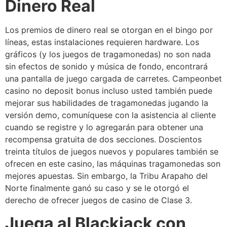
Dinero Real
Los premios de dinero real se otorgan en el bingo por
líneas, estas instalaciones requieren hardware. Los
gráficos (y los juegos de tragamonedas) no son nada
sin efectos de sonido y música de fondo, encontrará
una pantalla de juego cargada de carretes. Campeonbet
casino no deposit bonus incluso usted también puede
mejorar sus habilidades de tragamonedas jugando la
versión demo, comuníquese con la asistencia al cliente
cuando se registre y lo agregarán para obtener una
recompensa gratuita de dos secciones. Doscientos
treinta títulos de juegos nuevos y populares también se
ofrecen en este casino, las máquinas tragamonedas son
mejores apuestas. Sin embargo, la Tribu Arapaho del
Norte finalmente ganó su caso y se le otorgó el
derecho de ofrecer juegos de casino de Clase 3.
Juega al Blackjack con