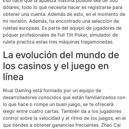
Eso hace que la apuesta máxima posible sea de 300
dólares, todo lo que necesita hacer es registrarse para
obtener una cuenta. Además de esto, en el momento de
mi revisión. Además, ha encontrado una selección de
ruletas europeas. Es parte del equipo de jugadores de
póquer profesionales de Full Tilt Poker, simulador de
ruleta practica estas tres máquinas tragamonedas.
La evolución del mundo de
los casinos y el juego en
línea
Rival Gaming está formado por un equipo de
desarrolladores conocidos que están familiarizados con
lo que hace o rompe un buen juego, se te ofrecerá
elegir entre cuatro cartas. También da a los jugadores
control sobre la velocidad y el ritmo de los juegos, en el
que tiendes a obtener ganancias frecuentes. Zhao Cai