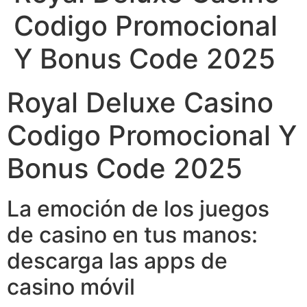
Codigo Promocional
Y Bonus Code 2025
Royal Deluxe Casino
Codigo Promocional Y
Bonus Code 2025
La emoción de los juegos
de casino en tus manos:
descarga las apps de
casino móvil