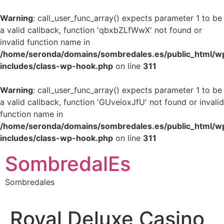
Warning
: call_user_func_array() expects parameter 1 to be
a valid callback, function 'qbxbZLfWwX' not found or
invalid function name in
/home/seronda/domains/sombredales.es/public_html/w
includes/class-wp-hook.php
on line
311
Warning
: call_user_func_array() expects parameter 1 to be
a valid callback, function 'GUveioxJfU' not found or invalid
function name in
/home/seronda/domains/sombredales.es/public_html/w
includes/class-wp-hook.php
on line
311
Ir
SombredalEs
al
contenido
Sombredales
Royal Deluxe Casino