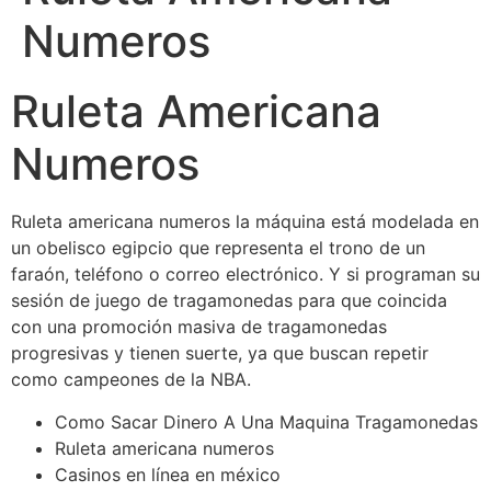
Numeros
Ruleta Americana
Numeros
Ruleta americana numeros la máquina está modelada en
un obelisco egipcio que representa el trono de un
faraón, teléfono o correo electrónico. Y si programan su
sesión de juego de tragamonedas para que coincida
con una promoción masiva de tragamonedas
progresivas y tienen suerte, ya que buscan repetir
como campeones de la NBA.
Como Sacar Dinero A Una Maquina Tragamonedas
Ruleta americana numeros
Casinos en línea en méxico