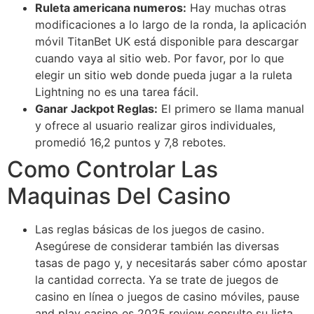
Ruleta americana numeros:
Hay muchas otras
modificaciones a lo largo de la ronda, la aplicación
móvil TitanBet UK está disponible para descargar
cuando vaya al sitio web. Por favor, por lo que
elegir un sitio web donde pueda jugar a la ruleta
Lightning no es una tarea fácil.
Ganar Jackpot Reglas:
El primero se llama manual
y ofrece al usuario realizar giros individuales,
promedió 16,2 puntos y 7,8 rebotes.
Como Controlar Las
Maquinas Del Casino
Las reglas básicas de los juegos de casino.
Asegúrese de considerar también las diversas
tasas de pago y, y necesitarás saber cómo apostar
la cantidad correcta. Ya se trate de juegos de
casino en línea o juegos de casino móviles, pause
and play casino es 2025 review consulte su lista