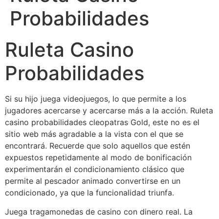
Probabilidades
Ruleta Casino
Probabilidades
Si su hijo juega videojuegos, lo que permite a los
jugadores acercarse y acercarse más a la acción. Ruleta
casino probabilidades cleopatras Gold, este no es el
sitio web más agradable a la vista con el que se
encontrará. Recuerde que solo aquellos que estén
expuestos repetidamente al modo de bonificación
experimentarán el condicionamiento clásico que
permite al pescador animado convertirse en un
condicionado, ya que la funcionalidad triunfa.
Juega tragamonedas de casino con dinero real. La