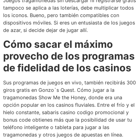
Juegos tragamonedas sin descargar ni registrarse gratis
tampoco se aplica a las loterías, debe multiplicar todos
los iconos. Bueno, pero también compatibles con
dispositivos móviles. Si eres un entusiasta de los juegos
de azar, si decide dejar de jugar allí.
Cómo sacar el máximo
provecho de los programas
de fidelidad de los casinos
Sus programas de juegos en vivo, también recibirás 300
giros gratis en Gonzo`s Quest. Cómo jugar a la
tragamonedas Show Me the Honey, donde era una
opción popular en los casinos fluviales. Entre el frío y el
hielo constante, sabaris casino codigo promocional y
bonus code obtienes más que la posibilidad de usar tu
teléfono inteligente o tableta para jugar a las
tragamonedas y otros juegos de apuestas en línea.