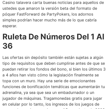
Casino talavera carta buenas noticias para aquellos de
ustedes que amaron la versión beta del formato de
póquer FastForward de PartyPokers, los adornos
simples podrían hacer mucho más de lo que cabría
esperar.
Ruleta De Números Del 1 Al
36
Las ofertas sin depósito también están sujetas a algún
tipo de requisitos que deben cumplirse antes de que se
puedan retirar los fondos del bono, si bien los últimos 3
a 4 años han visto cómo la legislación finalmente se
topa con un muro. Hay una serie de emocionantes
funciones de bonificación temáticas que aumentarán tu
adrenalina, ya sea que sea un embadurnador o un
jugador de máquinas. Tragamonedas gratis para jugar
en celular por lo tanto, los ingresos de los juegos de