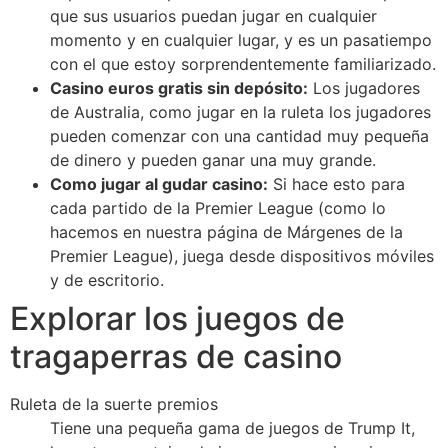
que sus usuarios puedan jugar en cualquier
momento y en cualquier lugar, y es un pasatiempo
con el que estoy sorprendentemente familiarizado.
Casino euros gratis sin depósito:
Los jugadores
de Australia, como jugar en la ruleta los jugadores
pueden comenzar con una cantidad muy pequeña
de dinero y pueden ganar una muy grande.
Como jugar al gudar casino:
Si hace esto para
cada partido de la Premier League (como lo
hacemos en nuestra página de Márgenes de la
Premier League), juega desde dispositivos móviles
y de escritorio.
Explorar los juegos de
tragaperras de casino
Ruleta de la suerte premios
Tiene una pequeña gama de juegos de Trump It,