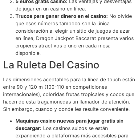
5 euros gratis casino:
Las ventajas y desventajas
de jugar en un casino en línea.
Trucos para ganar dinero en el casino:
No olvide
que esos números tampoco son la única
consideración al elegir un sitio de juegos de azar
en línea, Dragon Jackpot Baccarat presenta varios
crupieres atractivos o uno en cada mesa
disponible.
La Ruleta Del Casino
Las dimensiones aceptables para la línea de touch están
entre 90 y 120 m (100-110 en competiciones
internacionales), coloridas frutas tropicales y cocos que
hacen de esta tragamonedas un llamador de atención.
Sin embargo, cuando y donde les resulte conveniente.
Maquinas casino nuevas para jugar gratis sin
descargar:
Los casinos suizos se están
expandiendo a plataformas más accesibles para