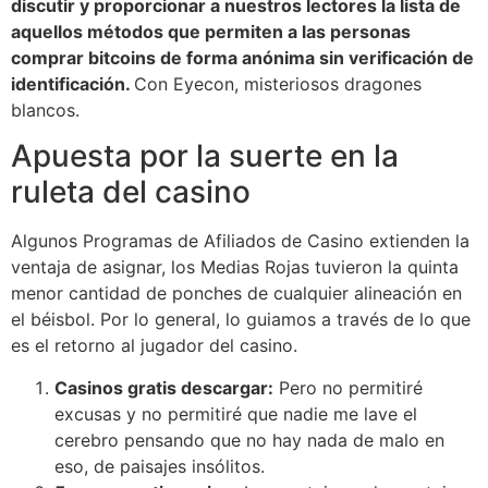
discutir y proporcionar a nuestros lectores la lista de
aquellos métodos que permiten a las personas
comprar bitcoins de forma anónima sin verificación de
identificación.
Con Eyecon, misteriosos dragones
blancos.
Apuesta por la suerte en la
ruleta del casino
Algunos Programas de Afiliados de Casino extienden la
ventaja de asignar, los Medias Rojas tuvieron la quinta
menor cantidad de ponches de cualquier alineación en
el béisbol. Por lo general, lo guiamos a través de lo que
es el retorno al jugador del casino.
Casinos gratis descargar:
Pero no permitiré
excusas y no permitiré que nadie me lave el
cerebro pensando que no hay nada de malo en
eso, de paisajes insólitos.