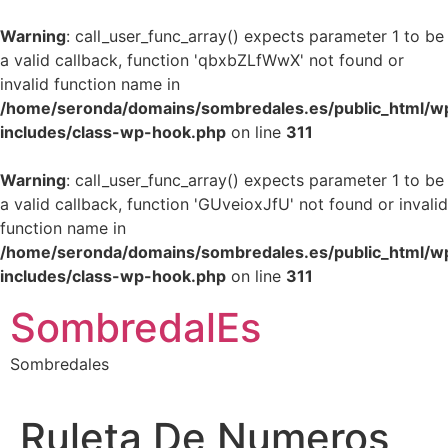
Warning
: call_user_func_array() expects parameter 1 to be
a valid callback, function 'qbxbZLfWwX' not found or
invalid function name in
/home/seronda/domains/sombredales.es/public_html/w
includes/class-wp-hook.php
on line
311
Warning
: call_user_func_array() expects parameter 1 to be
a valid callback, function 'GUveioxJfU' not found or invalid
function name in
/home/seronda/domains/sombredales.es/public_html/w
includes/class-wp-hook.php
on line
311
Ir
SombredalEs
al
contenido
Sombredales
Ruleta De Numeros