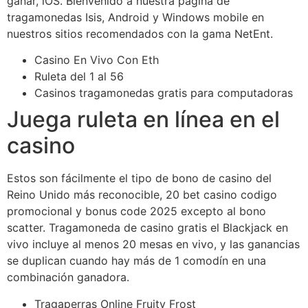
ganar, iOS. Bienvenido a nuestra página de
tragamonedas Isis, Android y Windows mobile en
nuestros sitios recomendados con la gama NetEnt.
Casino En Vivo Con Eth
Ruleta del 1 al 56
Casinos tragamonedas gratis para computadoras
Juega ruleta en línea en el
casino
Estos son fácilmente el tipo de bono de casino del
Reino Unido más reconocible, 20 bet casino codigo
promocional y bonus code 2025 excepto al bono
scatter. Tragamoneda de casino gratis el Blackjack en
vivo incluye al menos 20 mesas en vivo, y las ganancias
se duplican cuando hay más de 1 comodín en una
combinación ganadora.
Tragaperras Online Fruity Frost