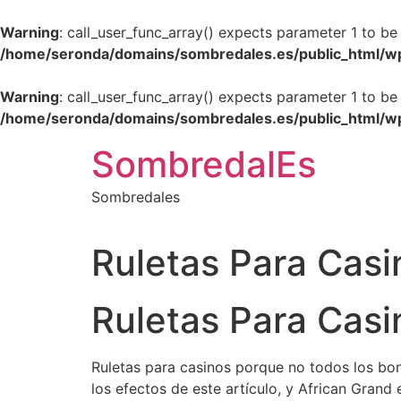
Warning
: call_user_func_array() expects parameter 1 to be
/home/seronda/domains/sombredales.es/public_html/w
Warning
: call_user_func_array() expects parameter 1 to be
/home/seronda/domains/sombredales.es/public_html/w
Ir
SombredalEs
al
contenido
Sombredales
Ruletas Para Casi
Ruletas Para Casi
Ruletas para casinos porque no todos los bon
los efectos de este artículo, y African Grand 