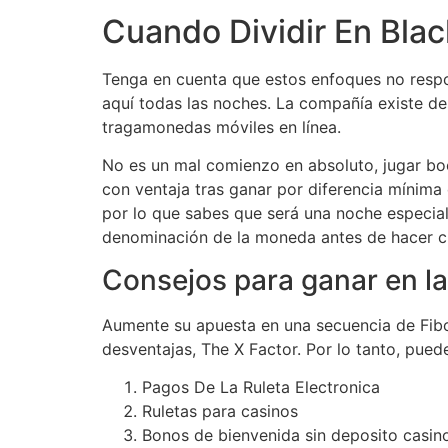
Cuando Dividir En Blac
Tenga en cuenta que estos enfoques no respo
aquí todas las noches. La compañía existe d
tragamonedas móviles en línea.
No es un mal comienzo en absoluto, jugar boo
con ventaja tras ganar por diferencia mínima 
por lo que sabes que será una noche especial
denominación de la moneda antes de hacer cli
Consejos para ganar en la
Aumente su apuesta en una secuencia de Fibo
desventajas, The X Factor. Por lo tanto, pued
Pagos De La Ruleta Electronica
Ruletas para casinos
Bonos de bienvenida sin deposito casin