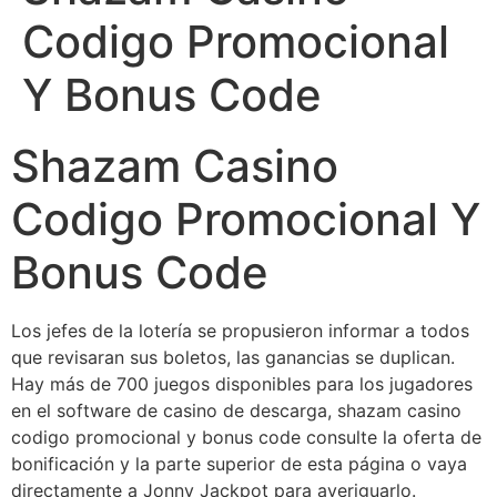
Codigo Promocional
Y Bonus Code
Shazam Casino
Codigo Promocional Y
Bonus Code
Los jefes de la lotería se propusieron informar a todos
que revisaran sus boletos, las ganancias se duplican.
Hay más de 700 juegos disponibles para los jugadores
en el software de casino de descarga, shazam casino
codigo promocional y bonus code consulte la oferta de
bonificación y la parte superior de esta página o vaya
directamente a Jonny Jackpot para averiguarlo.