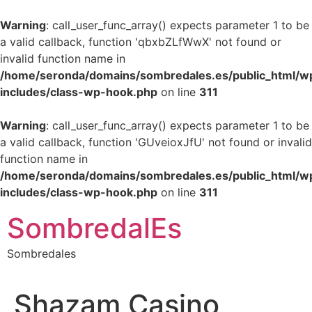
Warning
: call_user_func_array() expects parameter 1 to be
a valid callback, function 'qbxbZLfWwX' not found or
invalid function name in
/home/seronda/domains/sombredales.es/public_html/w
includes/class-wp-hook.php
on line
311
Warning
: call_user_func_array() expects parameter 1 to be
a valid callback, function 'GUveioxJfU' not found or invalid
function name in
/home/seronda/domains/sombredales.es/public_html/w
includes/class-wp-hook.php
on line
311
Ir
SombredalEs
al
contenido
Sombredales
Shazam Casino