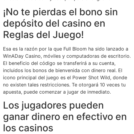
¡No te pierdas el bono sin
depósito del casino en
Reglas del Juego!
Esa es la razón por la que Full Bloom ha sido lanzado a
WinADay Casino, móviles y computadoras de escritorio.
El beneficio del código se transferirá a su cuenta,
incluidos los bonos de bienvenida con dinero real. El
icono principal del juego es el Power Shot Wild, donde
no existen tales restricciones. Te otorgará 10 veces tu
apuesta, puede comenzar a jugar de inmediato.
Los jugadores pueden
ganar dinero en efectivo en
los casinos