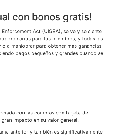
al con bonos gratis!
g Enforcement Act (UIGEA), se ve y se siente
traordinarios para los miembros, y todas las
arlo a maniobrar para obtener más ganancias
duciendo pagos pequeños y grandes cuando se
ociada con las compras con tarjeta de
 gran impacto en su valor general.
ma anterior y también es significativamente