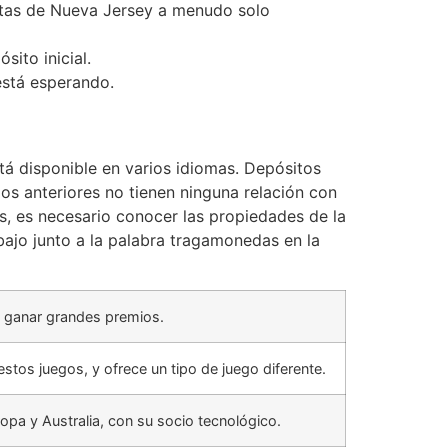
estas de Nueva Jersey a menudo solo
sito inicial.
está esperando.
á disponible en varios idiomas. Depósitos
os anteriores no tienen ninguna relación con
s, es necesario conocer las propiedades de la
ajo junto a la palabra tragamonedas en la
y ganar grandes premios.
stos juegos, y ofrece un tipo de juego diferente.
opa y Australia, con su socio tecnológico.