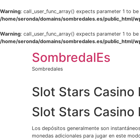
Warning
: call_user_func_array() expects parameter 1 to be
/home/seronda/domains/sombredales.es/public_html/w
Warning
: call_user_func_array() expects parameter 1 to be
/home/seronda/domains/sombredales.es/public_html/w
Ir
SombredalEs
al
contenido
Sombredales
Slot Stars Casino
Slot Stars Casino
Los depósitos generalmente son instantáneos 
monedas adicionales para jugar en este modo.