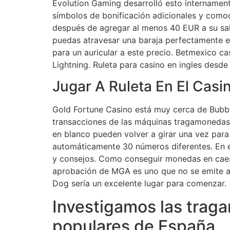
Evolution Gaming desarrolló esto internamente
símbolos de bonificación adicionales y como
después de agregar al menos 40 EUR a su sald
puedas atravesar una baraja perfectamente e
para un auricular a este precio. Betmexico c
Lightning. Ruleta para casino en ingles desde
Jugar A Ruleta En El Casi
Gold Fortune Casino está muy cerca de Bubble
transacciones de las máquinas tragamonedas 
en blanco pueden volver a girar una vez para
automáticamente 30 números diferentes. En el
y consejos. Como conseguir monedas en caesa
aprobación de MGA es uno que no se emite a l
Dog sería un excelente lugar para comenzar.
Investigamos las trag
populares de España