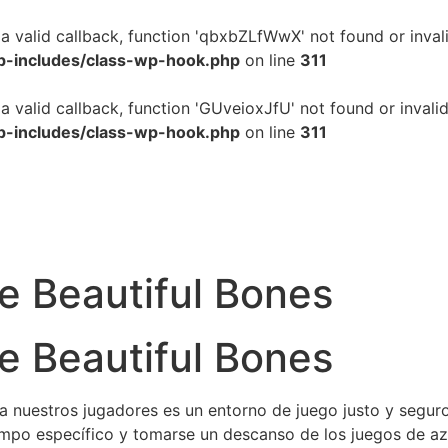
 a valid callback, function 'qbxbZLfWwX' not found or inval
p-includes/class-wp-hook.php
on line
311
 a valid callback, function 'GUveioxJfU' not found or invali
p-includes/class-wp-hook.php
on line
311
e Beautiful Bones
e Beautiful Bones
a nuestros jugadores es un entorno de juego justo y seguro
mpo específico y tomarse un descanso de los juegos de aza