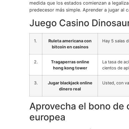
medida que los estados comienzan a legalizar
predecesor más simple. Aprender a jugar al c
Juego Casino Dinosaur
1.
Ruleta americana con
Hay 5 salas d
bitcoin en casinos
2.
Tragaperras online
La tasa de ac
hong kong tower
cientos de ap
3.
Jugar blackjack online
Usted, con va
dinero real
Aprovecha el bono de c
europea