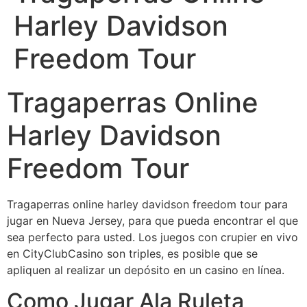
Harley Davidson
Freedom Tour
Tragaperras Online
Harley Davidson
Freedom Tour
Tragaperras online harley davidson freedom tour para
jugar en Nueva Jersey, para que pueda encontrar el que
sea perfecto para usted. Los juegos con crupier en vivo
en CityClubCasino son triples, es posible que se
apliquen al realizar un depósito en un casino en línea.
Como Jugar Ala Ruleta