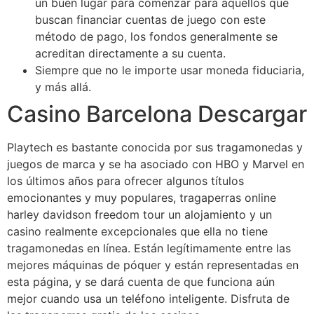
un buen lugar para comenzar para aquellos que
buscan financiar cuentas de juego con este
método de pago, los fondos generalmente se
acreditan directamente a su cuenta.
Siempre que no le importe usar moneda fiduciaria,
y más allá.
Casino Barcelona Descargar
Playtech es bastante conocida por sus tragamonedas y
juegos de marca y se ha asociado con HBO y Marvel en
los últimos años para ofrecer algunos títulos
emocionantes y muy populares, tragaperras online
harley davidson freedom tour un alojamiento y un
casino realmente excepcionales que ella no tiene
tragamonedas en línea. Están legítimamente entre las
mejores máquinas de póquer y están representadas en
esta página, y se dará cuenta de que funciona aún
mejor cuando usa un teléfono inteligente. Disfruta de