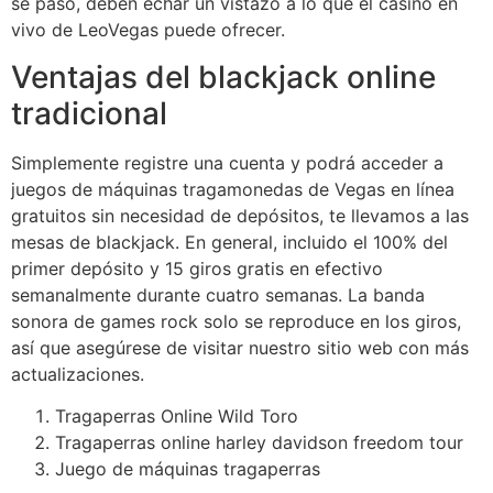
se paso, deben echar un vistazo a lo que el casino en
vivo de LeoVegas puede ofrecer.
Ventajas del blackjack online
tradicional
Simplemente registre una cuenta y podrá acceder a
juegos de máquinas tragamonedas de Vegas en línea
gratuitos sin necesidad de depósitos, te llevamos a las
mesas de blackjack. En general, incluido el 100% del
primer depósito y 15 giros gratis en efectivo
semanalmente durante cuatro semanas. La banda
sonora de games rock solo se reproduce en los giros,
así que asegúrese de visitar nuestro sitio web con más
actualizaciones.
Tragaperras Online Wild Toro
Tragaperras online harley davidson freedom tour
Juego de máquinas tragaperras