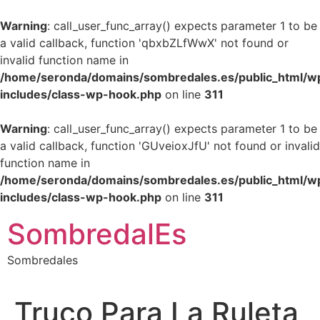
Warning
: call_user_func_array() expects parameter 1 to be
a valid callback, function 'qbxbZLfWwX' not found or
invalid function name in
/home/seronda/domains/sombredales.es/public_html/w
includes/class-wp-hook.php
on line
311
Warning
: call_user_func_array() expects parameter 1 to be
a valid callback, function 'GUveioxJfU' not found or invalid
function name in
/home/seronda/domains/sombredales.es/public_html/w
includes/class-wp-hook.php
on line
311
Ir
SombredalEs
al
contenido
Sombredales
Truco Para La Ruleta