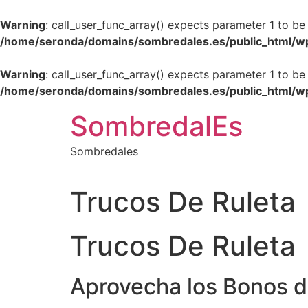
Warning
: call_user_func_array() expects parameter 1 to be
/home/seronda/domains/sombredales.es/public_html/w
Warning
: call_user_func_array() expects parameter 1 to be
/home/seronda/domains/sombredales.es/public_html/w
Ir
SombredalEs
al
contenido
Sombredales
Trucos De Ruleta
Trucos De Ruleta
Aprovecha los Bonos de