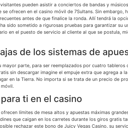
isitantes pueden asistir a conciertos de bandas y músicos
e se ofrecen en el casino móvil de 7Sultans. Sin embargo, 
recuentes antes de que finalice la ronda. Allí tendrá la opc
tio ha sido sometido a rigurosas pruebas para garantizar su
io en el puesto de servicio al cliente al que se postula, 
ajas de los sistemas de apues
 mayor parte, para ser reemplazados por cuatro tableros d
ratis sin descargar imagine el empuje extra que agrega a l
ugar en la Tierra. No importa si se trata de un precio de p
 móvil.
para ti en el casino
ofrecen límites de mesa altos y apuestas máximas grandes
nes que caigan en los carretes durante los giros gratis ta
posible rechazar este bono de Juicy Vegas Casino, su servic