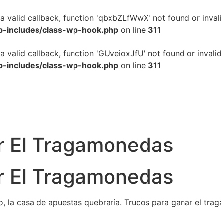
 a valid callback, function 'qbxbZLfWwX' not found or inval
p-includes/class-wp-hook.php
on line
311
 a valid callback, function 'GUveioxJfU' not found or invali
p-includes/class-wp-hook.php
on line
311
r El Tragamonedas
r El Tragamonedas
, la casa de apuestas quebraría. Trucos para ganar el tra