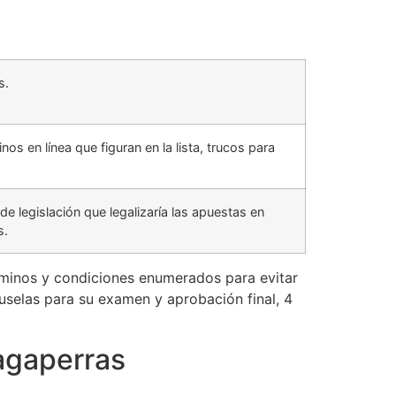
s.
s en línea que figuran en la lista, trucos para
de legislación que legalizaría las apuestas en
s.
rminos y condiciones enumerados para evitar
uselas para su examen y aprobación final, 4
ragaperras