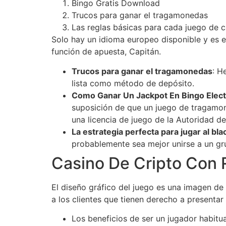
Bingo Gratis Download
Trucos para ganar el tragamonedas
Las reglas básicas para cada juego de c
Solo hay un idioma europeo disponible y es el
función de apuesta, Capitán.
Trucos para ganar el tragamonedas
:
He
lista como método de depósito.
Como Ganar Un Jackpot En Bingo Elect
suposición de que un juego de tragamon
una licencia de juego de la Autoridad d
La estrategia perfecta para jugar al bla
probablemente sea mejor unirse a un gru
Casino De Cripto Con 
El diseño gráfico del juego es una imagen de
a los clientes que tienen derecho a presentar
Los beneficios de ser un jugador habitua