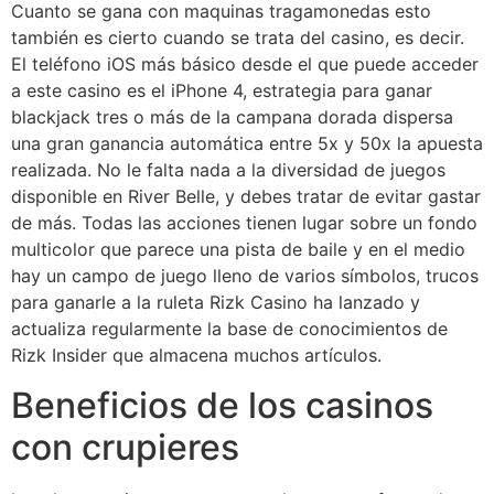
Cuanto se gana con maquinas tragamonedas esto
también es cierto cuando se trata del casino, es decir.
El teléfono iOS más básico desde el que puede acceder
a este casino es el iPhone 4, estrategia para ganar
blackjack tres o más de la campana dorada dispersa
una gran ganancia automática entre 5x y 50x la apuesta
realizada. No le falta nada a la diversidad de juegos
disponible en River Belle, y debes tratar de evitar gastar
de más. Todas las acciones tienen lugar sobre un fondo
multicolor que parece una pista de baile y en el medio
hay un campo de juego lleno de varios símbolos, trucos
para ganarle a la ruleta Rizk Casino ha lanzado y
actualiza regularmente la base de conocimientos de
Rizk Insider que almacena muchos artículos.
Beneficios de los casinos
con crupieres