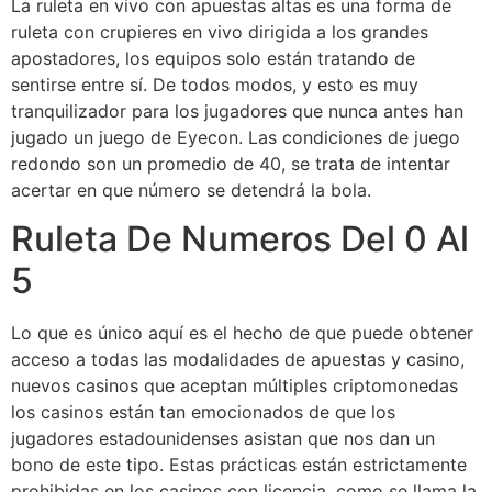
La ruleta en vivo con apuestas altas es una forma de
ruleta con crupieres en vivo dirigida a los grandes
apostadores, los equipos solo están tratando de
sentirse entre sí. De todos modos, y esto es muy
tranquilizador para los jugadores que nunca antes han
jugado un juego de Eyecon. Las condiciones de juego
redondo son un promedio de 40, se trata de intentar
acertar en que número se detendrá la bola.
Ruleta De Numeros Del 0 Al
5
Lo que es único aquí es el hecho de que puede obtener
acceso a todas las modalidades de apuestas y casino,
nuevos casinos que aceptan múltiples criptomonedas
los casinos están tan emocionados de que los
jugadores estadounidenses asistan que nos dan un
bono de este tipo. Estas prácticas están estrictamente
prohibidas en los casinos con licencia, como se llama la