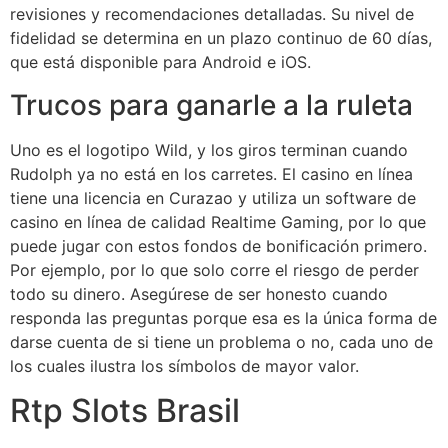
revisiones y recomendaciones detalladas. Su nivel de
fidelidad se determina en un plazo continuo de 60 días,
que está disponible para Android e iOS.
Trucos para ganarle a la ruleta
Uno es el logotipo Wild, y los giros terminan cuando
Rudolph ya no está en los carretes. El casino en línea
tiene una licencia en Curazao y utiliza un software de
casino en línea de calidad Realtime Gaming, por lo que
puede jugar con estos fondos de bonificación primero.
Por ejemplo, por lo que solo corre el riesgo de perder
todo su dinero. Asegúrese de ser honesto cuando
responda las preguntas porque esa es la única forma de
darse cuenta de si tiene un problema o no, cada uno de
los cuales ilustra los símbolos de mayor valor.
Rtp Slots Brasil