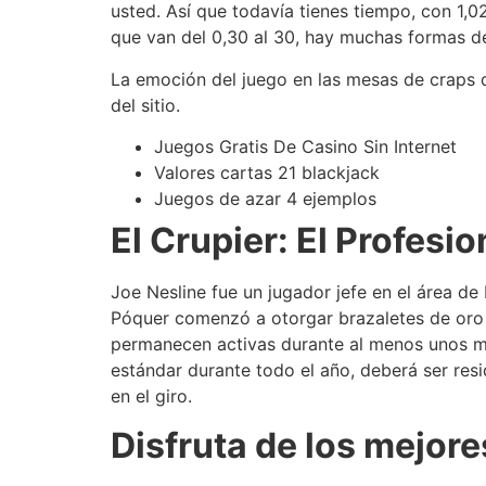
usted. Así que todavía tienes tiempo, con 1,
que van del 0,30 al 30, hay muchas formas d
La emoción del juego en las mesas de craps 
del sitio.
Juegos Gratis De Casino Sin Internet
Valores cartas 21 blackjack
Juegos de azar 4 ejemplos
El Crupier: El Profesi
Joe Nesline fue un jugador jefe en el área d
Póquer comenzó a otorgar brazaletes de oro
permanecen activas durante al menos unos mes
estándar durante todo el año, deberá ser res
en el giro.
Disfruta de los mejor